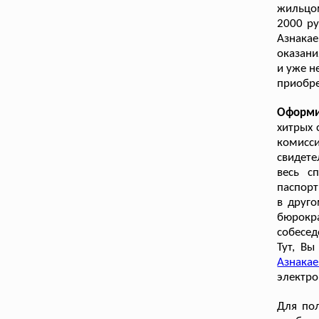
жильцом
2000 ру
Азнака
оказани
и уже н
приобр
Оформи
хитрых 
комисс
свидете
весь с
паспорт
в друго
бюрокр
собесед
Тут, В
Азнакае
электро
Для пол