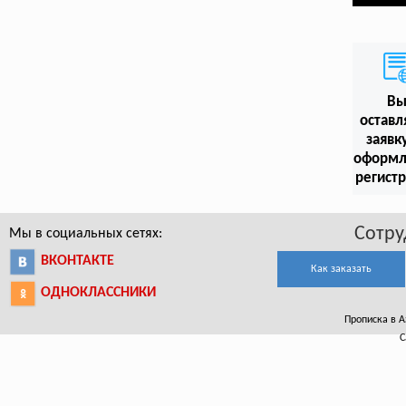
В
оставл
заявк
оформл
регист
Сотру
Мы в социальных сетях:
ВКОНТАКТЕ
Как заказать
ОДНОКЛАССНИКИ
Прописка в А
С