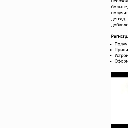
необход
больше
получи
детсад,
добавле
Регистр
Получ
Припи
Устрои
Оформ