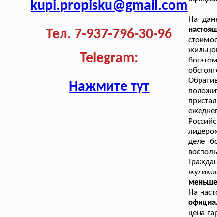
kupi.propisku@gmail.com
На дан
настоя
Тел. 7-937-796-30-96
стоимос
жильцо
Telegram:
богато
обстоя
Обрат
Нажмите тут
положи
приста
ежедне
Российс
лидером
деле б
восполь
Гражда
жулико
меньше 
На нас
официа
цена га