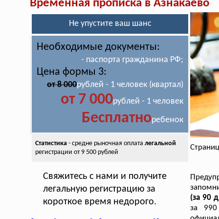
Временная прописка в Азнакаево
Не упустите ваш шанс
Необходимые документы:
- паспорта гражданина РФ;
Цена формы 3:
от 8 000
рублей - 1 человек (квартал)
от 7 000
рублей - 1 человек
Бесплатно
ребенок
Статистика
- средне рыночная оплата
легальной
Страниц
регистрации от 9 500 рублей
Свяжитесь с нами и получите
Предуп
запомн
легальную регистрацию за
(за 90 
короткое время недорого.
за 990
официал